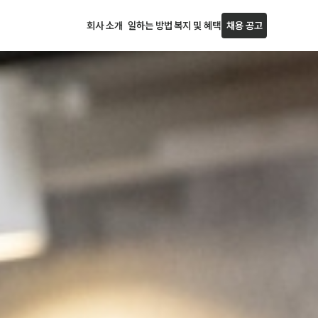
회사 소개
일하는 방법
복지 및 혜택
채용 공고